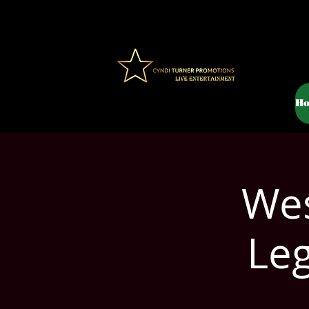
H
Wes
Le