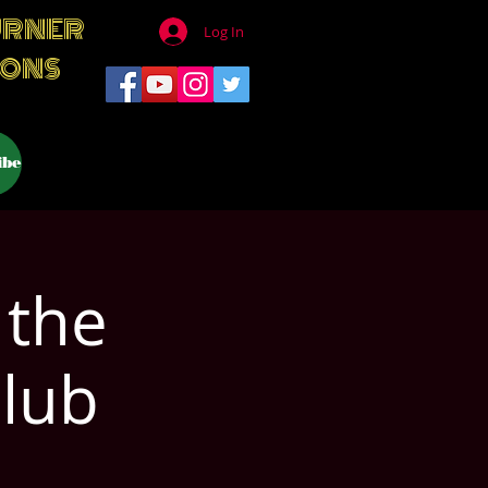
URNER
Log In
IONS
ibe
 the
lub