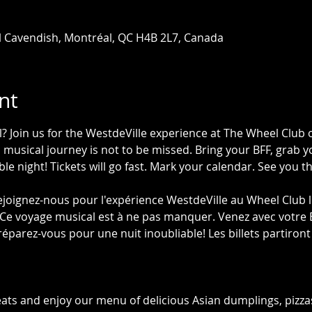
l Cavendish, Montréal, QC H4B 2L7, Canada
nt
 Join us for the WestdeVille experience at The Wheel Club on 
 musical journey is not to be missed. Bring your BFF, grab 
le night! Tickets will go fast. Mark your calendar. See you t
ejoignez-nous pour l'expérience WestdeVille au Wheel Club le 
 Ce voyage musical est à ne pas manquer. Venez avec votre 
parez-vous pour une nuit inoubliable! Les billets partiront 
seats and enjoy our menu of delicious Asian dumplings, pizz