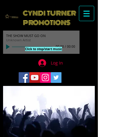
CYNDI TURNER
PROMOTIONS
THE SHOW MUST GO ON
Unknown Artist
00:00
/
00:00
Click to stop/start music
Log In