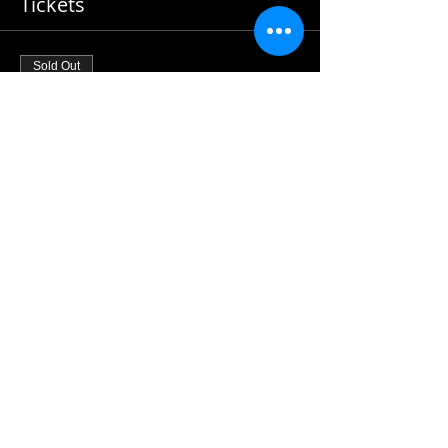
Tickets
Sold Out
Ticket type
Show with Dinner
Reservations
More info
Price
$17.50
Sold Out
Ticket type
Show Only
More info