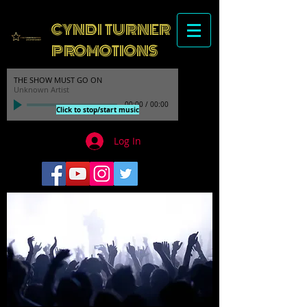
CYNDI TURNER
PROMOTIONS
THE SHOW MUST GO ON
Unknown Artist
00:00
/
00:00
Click to stop/start music
Log In